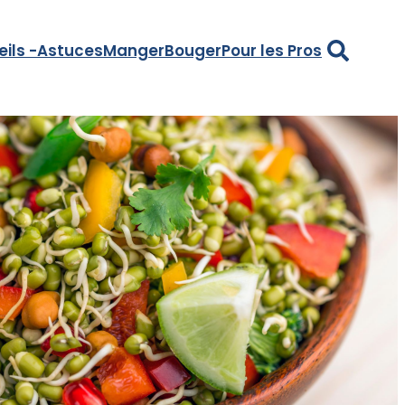
Recherche
eils -Astuces
Manger
Bouger
Pour les Pros