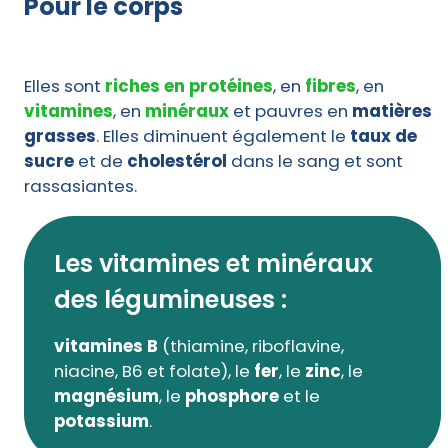
Pour le corps
Elles sont
riches en protéines
, en
fibres
, en
vitamines
, en
minéraux
et pauvres en
matières
grasses
. Elles diminuent également le
taux de
sucre
et de
cholestérol
dans le sang et sont
rassasiantes.
Les vitamines et minéraux
des légumineuses :
vitamines B
(thiamine, riboflavine,
niacine, B6 et folate), le
fer
, le
zinc
, le
magnésium
, le
phosphore
et le
potassium
.