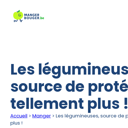
Aller
au
contenu
Les légumineus
source de proté
tellement plus 
Accueil
>
Manger
>
Les légumineuses, source de p
plus !