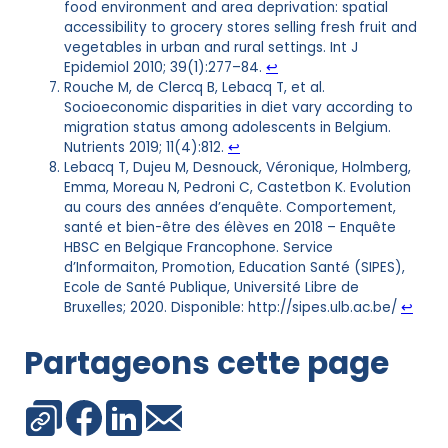
food environment and area deprivation: spatial
accessibility to grocery stores selling fresh fruit and
vegetables in urban and rural settings. Int J
Epidemiol 2010; 39(1):277–84.
↩︎
Rouche M, de Clercq B, Lebacq T, et al.
Socioeconomic disparities in diet vary according to
migration status among adolescents in Belgium.
Nutrients 2019; 11(4):812.
↩︎
Lebacq T, Dujeu M, Desnouck, Véronique, Holmberg,
Emma, Moreau N, Pedroni C, Castetbon K. Evolution
au cours des années d’enquête. Comportement,
santé et bien-être des élèves en 2018 – Enquête
HBSC en Belgique Francophone. Service
d’Informaiton, Promotion, Education Santé (SIPES),
Ecole de Santé Publique, Université Libre de
Bruxelles; 2020. Disponible: http://sipes.ulb.ac.be/
↩︎
Partageons cette page