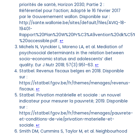
priorités de santé, Horizon 2030; Partie 2 :
Référentiel pour l’action; Adopté le 16 février 2017
par le Gouvernement wallon. Disponible sur :
http://sante.wallonie.be/sites/default/files/AVIQ-18-
19401-
Rapport%20Plan%20W%20Pr%C3%A9vention%20dk%C5
%20accessible.pdf.
↩︎
Michels N, Vynckier L, Moreno LA, et al. Mediation of
psychosocial determinants in the relation between
socio-economic status and adolescents’ diet
quality. Eur J Nutr 2018; 57(3):951–63.
↩︎
Statbel. Revenus fiscaux belges en 2018. Disponible
sur :
https://statbel.fgov.be/fr/themes/menages/revenus-
fiscaux.
↩︎
Statbel. Privation matérielle et sociale : un nouvel
indicateur pour mesurer la pauvreté; 2019. Disponible
sur :
https://statbel.fgov.be/fr/themes/menages/pauvrete-
et-conditions-de-vie/privation-materielle-et-
sociale.
↩︎
Smith DM, Cummins S, Taylor M, et al. Neighbourhood